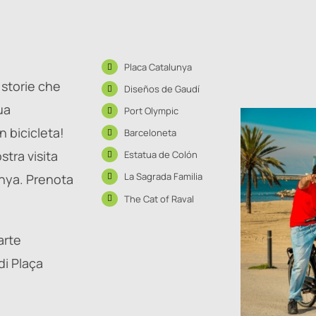
Placa Catalunya
i storie che
Diseños de Gaudí
ua
Port Olympic
n bicicleta!
Barceloneta
stra visita
Estatua de Colón
La Sagrada Familia
unya. Prenota
The Cat of Raval
arte
di Plaça