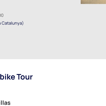
00
a Catalunya)
bike Tour
llas