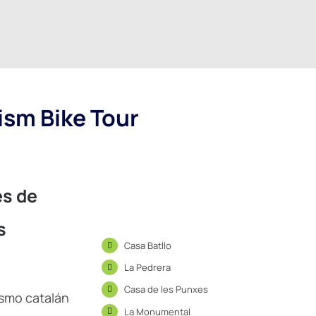
ism Bike Tour
es de
s
Casa Batllo
La Pedrera
Casa de les Punxes
smo catalán
La Monumental