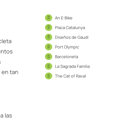
An E-Bike
Placa Catalunya
Diseños de Gaudí
cleta
Port Olympic
untos
Barceloneta
s
La Sagrada Familia
 en tan
The Cat of Raval
a las