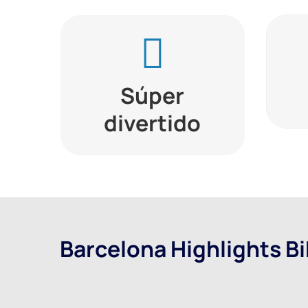
¡Ciclismo + guías turísticos
N
entusiastas = momentos
dis
Súper
garantizados de diversión!
dife
divertido
Barcelona Highlights Bi