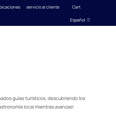
bicaciones
servicio al cliente
Cart
Español
nados guías turísticos, descubriendo los
gastronomía local mientras avanzas!