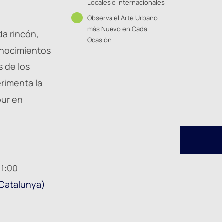
Locales e Internacionales
Observa el Arte Urbano
más Nuevo en Cada
da rincón,
Ocasión
onocimientos
s de los
erimenta la
our en
11:00
a Catalunya)